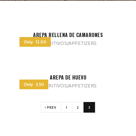
AREPA RELLENA DE CAMARONES
Only 12.00
APERITIVOS/APPETIZERS
AREPA DE HUEVO
Only 3.50
APERITIVOS/APPETIZERS
PREV
1
2
3