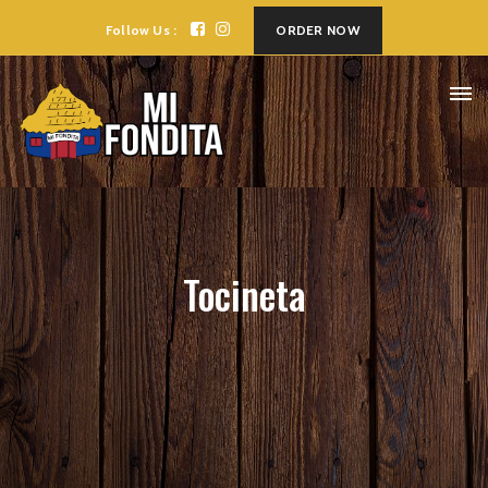
Follow Us :
ORDER NOW
Tocineta